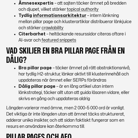
Ämnesexpertis
– att sajten täcker ämnet på bredden
och djupet, vilket stärker
topical authority
Tydlig
informationsarkitektur
– intern länkning
mellan pillar page och klusterartiklar distribuerar länkjuice
och stärker
crawlability
Citerbarhet
– heltäckande resurssidor citeras oftare i
AI-svar och
featured snippets
VAD SKILJER EN BRA PILLAR PAGE FRÅN EN
DÅLIG?
Bra pillar page
– täcker ämnet på rätt abstraktionsnivå,
har tydlig H2-struktur, länkar aktivt till klusterinnehåll och
uppdateras när ämnet eller SERPs förändras
Dålig pillar page
– är en lång artikel utan intern
länkstrategi, täcker allt utan att guida läsaren vidare, eller
skrivs en gång och uppdateras aldrig
Längden varierar med ämne, men 2 000–5 000 ord är vanligt.
Det viktiga är inte längden utan att ämnet täcks strukturerat,
adderar unika insikter, och att sidan faktiskt fungerar som en
resurs en användare kan återkomma till.
PILLAR PAGES OCH
AEO