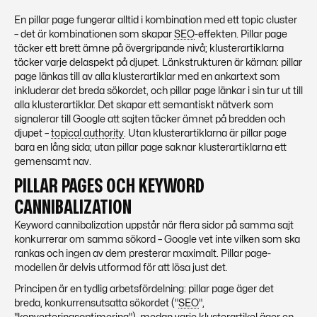
En pillar page fungerar alltid i kombination med ett topic cluster
– det är kombinationen som skapar
SEO
-effekten. Pillar page
täcker ett brett ämne på övergripande nivå; klusterartiklarna
täcker varje delaspekt på djupet. Länkstrukturen är kärnan: pillar
page länkas till av alla klusterartiklar med en ankartext som
inkluderar det breda sökordet, och pillar page länkar i sin tur ut till
alla klusterartiklar. Det skapar ett semantiskt nätverk som
signalerar till Google att sajten täcker ämnet på bredden och
djupet –
topical authority
. Utan klusterartiklarna är pillar page
bara en lång sida; utan pillar page saknar klusterartiklarna ett
gemensamt nav.
PILLAR PAGES OCH KEYWORD
CANNIBALIZATION
Keyword cannibalization uppstår när flera sidor på samma sajt
konkurrerar om samma sökord – Google vet inte vilken som ska
rankas och ingen av dem presterar maximalt. Pillar page-
modellen är delvis utformad för att lösa just det.
Principen är en tydlig arbetsfördelning: pillar page äger det
breda, konkurrensutsatta sökordet ("
SEO
",