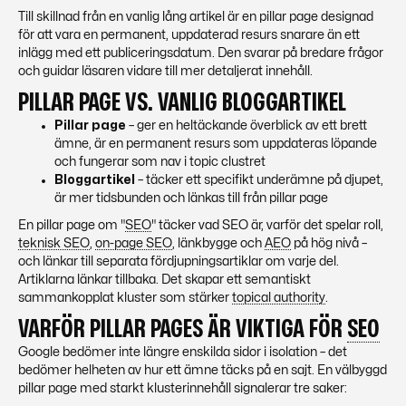
Till skillnad från en vanlig lång artikel är en pillar page designad
för att vara en permanent, uppdaterad resurs snarare än ett
inlägg med ett publiceringsdatum. Den svarar på bredare frågor
och guidar läsaren vidare till mer detaljerat innehåll.
PILLAR PAGE VS. VANLIG BLOGGARTIKEL
Pillar page
– ger en heltäckande överblick av ett brett
ämne, är en permanent resurs som uppdateras löpande
och fungerar som nav i topic clustret
Bloggartikel
– täcker ett specifikt underämne på djupet,
är mer tidsbunden och länkas till från pillar page
En pillar page om "
SEO
" täcker vad
SEO
är, varför det spelar roll,
teknisk SEO
,
on-page SEO
, länkbygge och
AEO
på hög nivå –
och länkar till separata fördjupningsartiklar om varje del.
Artiklarna länkar tillbaka. Det skapar ett semantiskt
sammankopplat kluster som stärker
topical authority
.
VARFÖR PILLAR PAGES ÄR VIKTIGA FÖR
SEO
Google bedömer inte längre enskilda sidor i isolation – det
bedömer helheten av hur ett ämne täcks på en sajt. En välbyggd
pillar page med starkt klusterinnehåll signalerar tre saker: