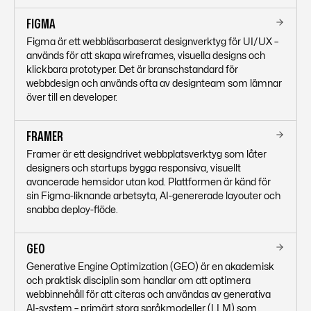
FIGMA
Figma är ett webbläsarbaserat designverktyg för UI/UX –
används för att skapa wireframes, visuella designs och
klickbara prototyper. Det är branschstandard för
webbdesign och används ofta av designteam som lämnar
över till en developer.
FRAMER
Framer är ett designdrivet webbplatsverktyg som låter
designers och startups bygga responsiva, visuellt
avancerade hemsidor utan kod. Plattformen är känd för
sin Figma-liknande arbetsyta, AI-genererade layouter och
snabba deploy-flöde.
GEO
Generative Engine Optimization (GEO) är en akademisk
och praktisk disciplin som handlar om att optimera
webbinnehåll för att citeras och användas av generativa
AI-system – primärt stora språkmodeller (LLM) som