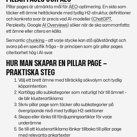
Pillar pages är utmärkta mål för
AEO
-optimering. En sida som
täcker ett ämne heltäckande med tydlig H2-struktur, definitioner
och konkreta svar är precis vad AI-modeller (
ChatGPT
,
Perplexity, Google
AI Overviews
) söker när de ska sammanfatta
ett ämne eller citera en källa.
Semantic
chunking
– att varje stycke kan stå självständigt och
svara på en specifik fråga – är principen som gör pillar pages
citerbarhet hög i AI-svar.
HUR MAN SKAPAR EN PILLAR PAGE –
PRAKTISKA STEG
Välj ett brett ämne med tillräcklig sökvolym och tydlig
köparintention
Kartlägg alla subkategorier som naturligt hör till ämnet –
de blir klusterartiklarna
Skriv pillar page som täcker alla subkategorier på
övergripande nivå med tydliga H2-sektioner
Skapa eller länka till fördjupningsartiklar för varje
underämne
Se till att klusterartiklarna länkar tillbaka till pillar page
med relevanta ankartexter