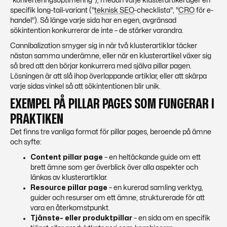
"konverteringsoptimering"), medan varje klusterartikel äger en
specifik long-tail-variant ("
teknisk SEO
-checklista", "
CRO
för e-
handel"). Så länge varje sida har en egen, avgränsad
sökintention konkurrerar de inte – de stärker varandra.
Cannibalization smyger sig in när två klusterartiklar täcker
nästan samma underämne, eller när en klusterartikel växer sig
så bred att den börjar konkurrera med själva pillar pagen.
Lösningen är att slå ihop överlappande artiklar, eller att skärpa
varje sidas vinkel så att sökintentionen blir unik.
EXEMPEL PÅ PILLAR PAGES SOM FUNGERAR I
PRAKTIKEN
Det finns tre vanliga format för pillar pages, beroende på ämne
och syfte:
Content pillar page
– en heltäckande guide om ett
brett ämne som ger överblick över alla aspekter och
länkas av klusterartiklar.
Resource pillar page
– en kurerad samling verktyg,
guider och resurser om ett ämne, strukturerade för att
vara en återkomstpunkt.
Tjänste- eller produktpillar
– en sida om en specifik