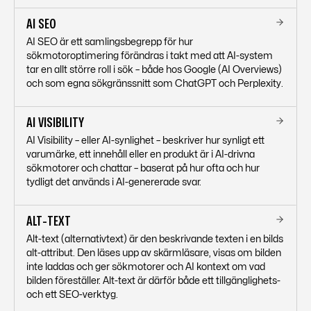
AI SEO
AI SEO är ett samlingsbegrepp för hur
sökmotoroptimering förändras i takt med att AI-system
tar en allt större roll i sök – både hos Google (AI Overviews)
och som egna sökgränssnitt som ChatGPT och Perplexity.
AI VISIBILITY
AI Visibility – eller AI-synlighet – beskriver hur synligt ett
varumärke, ett innehåll eller en produkt är i AI-drivna
sökmotorer och chattar – baserat på hur ofta och hur
tydligt det används i AI-genererade svar.
ALT-TEXT
Alt-text (alternativtext) är den beskrivande texten i en bilds
alt-attribut. Den läses upp av skärmläsare, visas om bilden
inte laddas och ger sökmotorer och AI kontext om vad
bilden föreställer. Alt-text är därför både ett tillgänglighets-
och ett SEO-verktyg.