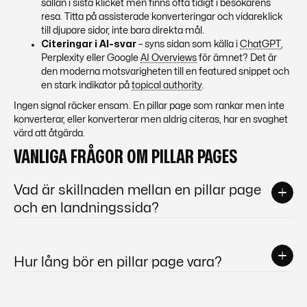
sällan i sista klicket men finns ofta tidigt i besökarens
resa. Titta på assisterade konverteringar och vidareklick
till djupare sidor, inte bara direkta mål.
Citeringar i AI-svar
– syns sidan som källa i
ChatGPT
,
Perplexity eller Google
AI Overviews
för ämnet? Det är
den moderna motsvarigheten till en featured snippet och
en stark indikator på
topical authority
.
Ingen signal räcker ensam. En pillar page som rankar men inte
konverterar, eller konverterar men aldrig citeras, har en svaghet
värd att åtgärda.
VANLIGA FRÅGOR OM PILLAR PAGES
Vad är skillnaden mellan en pillar page
och en landningssida?
En pillar page och en
landningssida
har
fundamentalt olika syften, trots att de ibland
Hur lång bör en pillar page vara?
förväxlas. En
landningssida
är designad för
konvertering: den riktar sig till en specifik målgrupp
En pillar page bör vara tillräckligt lång för att täcka
med ett specifikt erbjudande och har vanligtvis en