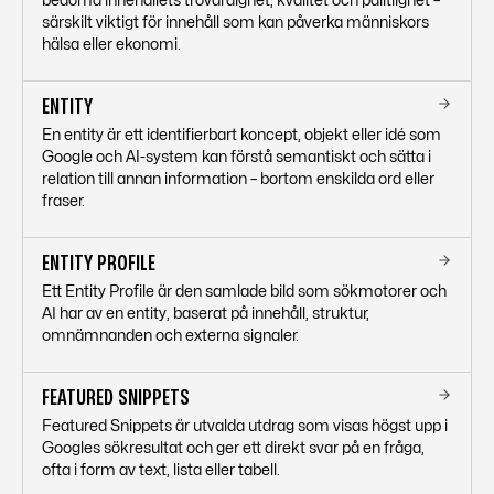
bedöma innehållets trovärdighet, kvalitet och pålitlighet –
särskilt viktigt för innehåll som kan påverka människors
hälsa eller ekonomi.
ENTITY
En entity är ett identifierbart koncept, objekt eller idé som
Google och AI-system kan förstå semantiskt och sätta i
relation till annan information – bortom enskilda ord eller
fraser.
ENTITY PROFILE
Ett Entity Profile är den samlade bild som sökmotorer och
AI har av en entity, baserat på innehåll, struktur,
omnämnanden och externa signaler.
FEATURED SNIPPETS
Featured Snippets är utvalda utdrag som visas högst upp i
Googles sökresultat och ger ett direkt svar på en fråga,
ofta i form av text, lista eller tabell.