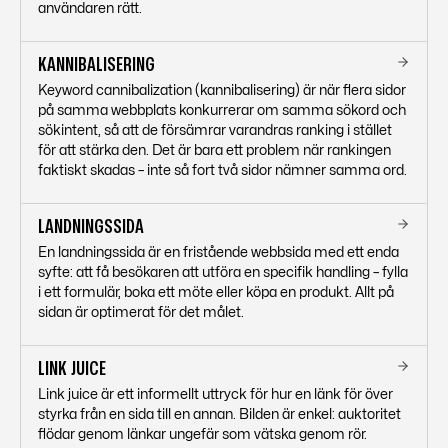
användaren rätt.
KANNIBALISERING
Keyword cannibalization (kannibalisering) är när flera sidor
på samma webbplats konkurrerar om samma sökord och
sökintent, så att de försämrar varandras ranking i stället
för att stärka den. Det är bara ett problem när rankingen
faktiskt skadas – inte så fort två sidor nämner samma ord.
LANDNINGSSIDA
En landningssida är en fristående webbsida med ett enda
syfte: att få besökaren att utföra en specifik handling – fylla
i ett formulär, boka ett möte eller köpa en produkt. Allt på
sidan är optimerat för det målet.
LINK JUICE
Link juice är ett informellt uttryck för hur en länk för över
styrka från en sida till en annan. Bilden är enkel: auktoritet
flödar genom länkar ungefär som vätska genom rör.