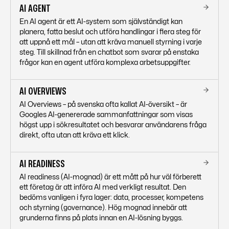
AI AGENT
En AI agent är ett AI-system som självständigt kan
planera, fatta beslut och utföra handlingar i flera steg för
att uppnå ett mål – utan att kräva manuell styrning i varje
steg. Till skillnad från en chatbot som svarar på enstaka
frågor kan en agent utföra komplexa arbetsuppgifter.
AI OVERVIEWS
AI Overviews – på svenska ofta kallat AI-översikt – är
Googles AI-genererade sammanfattningar som visas
högst upp i sökresultatet och besvarar användarens fråga
direkt, ofta utan att kräva ett klick.
AI READINESS
AI readiness (AI-mognad) är ett mått på hur väl förberett
ett företag är att införa AI med verkligt resultat. Den
bedöms vanligen i fyra lager: data, processer, kompetens
och styrning (governance). Hög mognad innebär att
grunderna finns på plats innan en AI-lösning byggs.