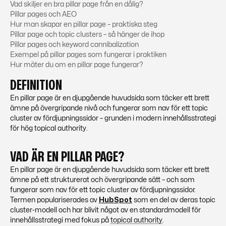
Vad skiljer en bra pillar page från en dålig?
Pillar pages och AEO
Hur man skapar en pillar page – praktiska steg
Pillar page och topic clusters – så hänger de ihop
Pillar pages och keyword cannibalization
Exempel på pillar pages som fungerar i praktiken
Hur mäter du om en pillar page fungerar?
DEFINITION
En pillar page är en djupgående huvudsida som täcker ett brett
ämne på övergripande nivå och fungerar som nav för ett topic
cluster av fördjupningssidor – grunden i modern innehållsstrategi
för hög topical authority.
VAD ÄR EN PILLAR PAGE?
En pillar page är en djupgående huvudsida som täcker ett brett
ämne på ett strukturerat och övergripande sätt – och som
fungerar som nav för ett topic cluster av fördjupningssidor.
Termen populariserades av
HubSpot
som en del av deras topic
cluster-modell och har blivit något av en standardmodell för
innehållsstrategi med fokus på
topical authority
.