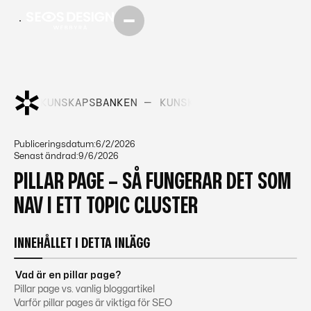
KEN —
KUNSKAPSBANKEN —
KUNSKAPSBANKEN —
KUNS
Publiceringsdatum:
6/2/2026
Senast ändrad:
9/6/2026
PILLAR PAGE – SÅ FUNGERAR DET SOM
NAV I ETT TOPIC CLUSTER
INNEHÅLLET I DETTA INLÄGG
Vad är en pillar page?
Pillar page vs. vanlig bloggartikel
Varför pillar pages är viktiga för SEO