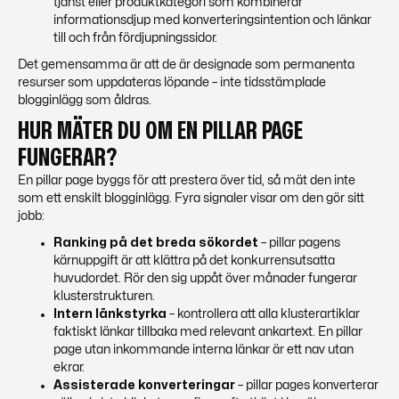
tjänst eller produktkategori som kombinerar
informationsdjup med konverteringsintention och länkar
till och från fördjupningssidor.
Det gemensamma är att de är designade som permanenta
resurser som uppdateras löpande – inte tidsstämplade
blogginlägg som åldras.
HUR MÄTER DU OM EN PILLAR PAGE
FUNGERAR?
En pillar page byggs för att prestera över tid, så mät den inte
som ett enskilt blogginlägg. Fyra signaler visar om den gör sitt
jobb:
Ranking på det breda sökordet
– pillar pagens
kärnuppgift är att klättra på det konkurrensutsatta
huvudordet. Rör den sig uppåt över månader fungerar
klusterstrukturen.
Intern länkstyrka
– kontrollera att alla klusterartiklar
faktiskt länkar tillbaka med relevant ankartext. En pillar
page utan inkommande interna länkar är ett nav utan
ekrar.
Assisterade konverteringar
– pillar pages konverterar