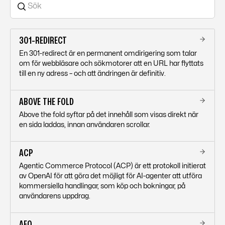
ämnet den täcker, djupet i informationen, den
designad som en permanent resurs snarare än ett
aktiva internlänkningsstrukturen till och från
transaktionellt steg i köpfunneln.
klusterinnehåll, och att den är designad som en
uppdaterad, permanent resurs.
SEO
pillar pages är
301-REDIRECT
också utmärkta mål för
AEO
-optimering: deras
En 301-redirect är en permanent omdirigering som talar
heltäckande struktur gör dem till naturliga källor för
om för webbläsare och sökmotorer att en URL har flyttats
AI-genererade svar om ämnet, så länge de skrivs
till en ny adress – och att ändringen är definitiv.
med semantic
chunking
i åtanke.
ABOVE THE FOLD
Above the fold syftar på det innehåll som visas direkt när
en sida laddas, innan användaren scrollar.
ACP
Agentic Commerce Protocol (ACP) är ett protokoll initierat
av OpenAI för att göra det möjligt för AI-agenter att utföra
kommersiella handlingar, som köp och bokningar, på
användarens uppdrag.
AEO