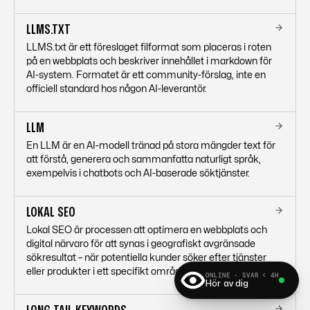
LLMS.TXT
LLMS.txt är ett föreslaget filformat som placeras i roten
på en webbplats och beskriver innehållet i markdown för
AI-system. Formatet är ett community-förslag, inte en
officiell standard hos någon AI-leverantör.
LLM
En LLM är en AI-modell tränad på stora mängder text för
att förstå, generera och sammanfatta naturligt språk,
exempelvis i chatbots och AI-baserade söktjänster.
LOKAL SEO
Lokal SEO är processen att optimera en webbplats och
digital närvaro för att synas i geografiskt avgränsade
sökresultat – när potentiella kunder söker efter tjänster
eller produkter i ett specifikt område.
ONLINE · SVAR < 4H
Hör av dig