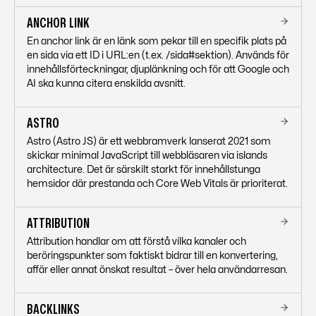
ANCHOR LINK
En anchor link är en länk som pekar till en specifik plats på
en sida via ett ID i URL:en (t.ex. /sida#sektion). Används för
innehållsförteckningar, djuplänkning och för att Google och
AI ska kunna citera enskilda avsnitt.
ASTRO
Astro (Astro JS) är ett webbramverk lanserat 2021 som
skickar minimal JavaScript till webbläsaren via islands
architecture. Det är särskilt starkt för innehållstunga
hemsidor där prestanda och Core Web Vitals är prioriterat.
ATTRIBUTION
Attribution handlar om att förstå vilka kanaler och
beröringspunkter som faktiskt bidrar till en konvertering,
affär eller annat önskat resultat – över hela användarresan.
BACKLINKS