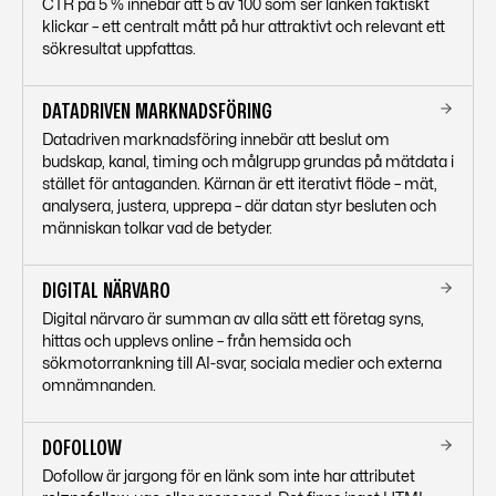
CTR på 5 % innebär att 5 av 100 som ser länken faktiskt
klickar – ett centralt mått på hur attraktivt och relevant ett
sökresultat uppfattas.
DATADRIVEN MARKNADSFÖRING
Datadriven marknadsföring innebär att beslut om
budskap, kanal, timing och målgrupp grundas på mätdata i
stället för antaganden. Kärnan är ett iterativt flöde – mät,
analysera, justera, upprepa – där datan styr besluten och
människan tolkar vad de betyder.
DIGITAL NÄRVARO
Digital närvaro är summan av alla sätt ett företag syns,
hittas och upplevs online – från hemsida och
sökmotorrankning till AI-svar, sociala medier och externa
omnämnanden.
DOFOLLOW
Dofollow är jargong för en länk som inte har attributet