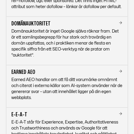
rel=nofollow, ugc eller sponsored. Det finns inget HTML-
attribut som heter dofollow – länkar är dofollow per default.
DOMÄNAUKTORITET
Domänauktoritet är inget Google själva räknar fram. Det
är ett samlingsbegrepp för hur stark och trovärdig en
domän uppfattas, och i praktiken menar de flesta en
specifik siffra från ett SEO-verktyg när de pratar om
"auktoritet".
EARNED AEO
Earned AEO handlar om att få ditt varumärke omnämnt
och citerat i externa källor som AI-system använder när de
genererar svar – utan att innehållet ligger på din egen
webbplats.
E-E-A-T
E-E-A-T står för Experience, Expertise, Authoritativeness
och Trustworthiness och används av Google för att