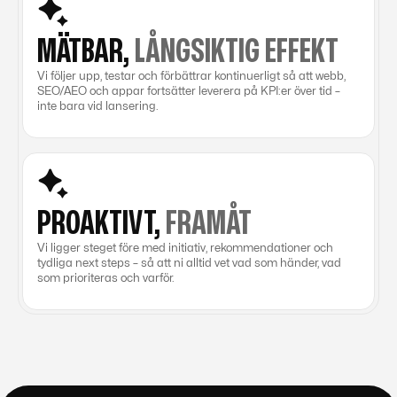
MÄTBAR,
LÅNGSIKTIG EFFEKT
Vi följer upp, testar och förbättrar kontinuerligt så att webb,
SEO/AEO och appar fortsätter leverera på KPI:er över tid –
inte bara vid lansering.
PROAKTIVT,
FRAMÅT
Vi ligger steget före med initiativ, rekommendationer och
tydliga next steps – så att ni alltid vet vad som händer, vad
som prioriteras och varför.