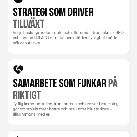
STRATEGI SOM DRIVER
TILLVÄXT
Varje beslut grundas i data och affärsmål – från teknisk SEO
och innehåll till AEO-struktur som stärker synlighet i både
sök och AI-svar.
SAMARBETE SOM FUNKAR
PÅ
RIKTIGT
Tydlig kommunikation, transparens och ansvar i varje steg
gör att projekt flyter bättre och resultatet blir starkare –
tillsammans med er.