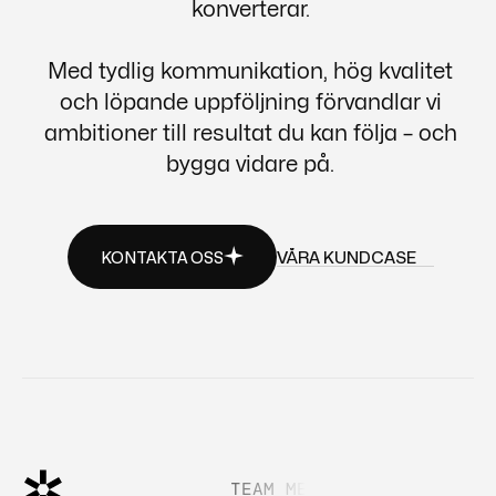
konverterar.
Med tydlig kommunikation, hög kvalitet
och löpande uppföljning förvandlar vi
ambitioner till resultat du kan följa – och
bygga vidare på.
VÅRA KUNDCASE
KONTAKTA OSS
VÅRA KUNDCASE
KONTAKTA OSS
OSS —
TEAM MEMBERS —
TEAM MEM