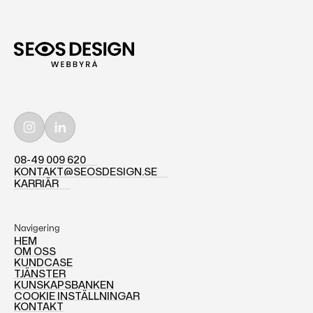
08-49 009 620
08-49 009 620
KONTAKT@SEOSDESIGN.SE
KONTAKT@SEOSDESIGN.SE
KARRIÄR
KARRIÄR
Navigering
HEM
OM OSS
HEM
KUNDCASE
OM OSS
TJÄNSTER
KUNDCASE
KUNSKAPSBANKEN
TJÄNSTER
COOKIE INSTÄLLNINGAR
KUNSKAPSBANKEN
KONTAKT
COOKIE INSTÄLLNINGAR