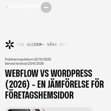
IDER—
VÅRA GUIDER—
VÅRA GUIDER—
VÅRA GUIDER—
Publiceringsdatum:
22/10/2025
Senast ändrad:
23/6/2026
WEBFLOW VS WORDPRESS
(2026) - EN JÄMFÖRELSE FÖR
FÖRETAGSHEMSIDOR