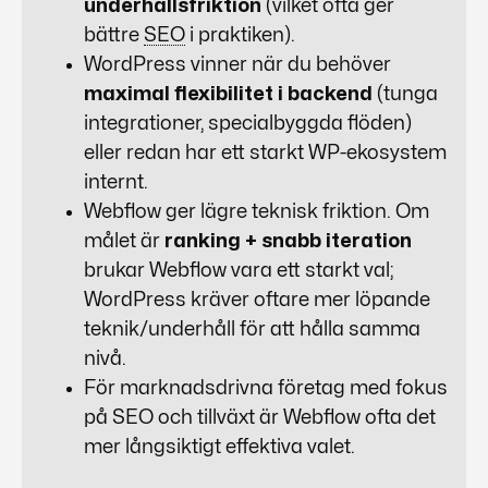
underhållsfriktion
(vilket ofta ger
bättre
SEO
i praktiken).
WordPress
vinner när du behöver
maximal flexibilitet i backend
(tunga
integrationer, specialbyggda flöden)
eller redan har ett starkt WP-ekosystem
internt.
Webflow
ger lägre teknisk friktion. Om
målet är
ranking + snabb iteration
brukar
Webflow
vara ett starkt val;
WordPress
kräver oftare mer löpande
teknik/underhåll för att hålla samma
nivå.
För marknadsdrivna företag med fokus
på
SEO
och tillväxt är
Webflow
ofta det
mer långsiktigt effektiva valet.