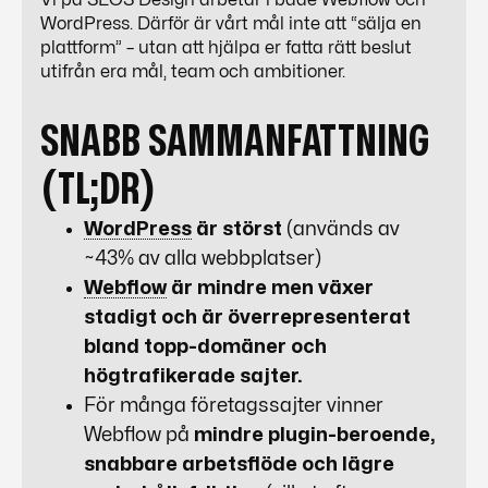
Vi på SEOS Design arbetar i både
Webflow
och
WordPress
. Därför är vårt mål inte att “sälja en
plattform” – utan att hjälpa er fatta rätt beslut
utifrån era mål, team och ambitioner.
SNABB SAMMANFATTNING
(TL;DR)
WordPress
är störst
(används av
~43% av alla webbplatser)
Webflow
är mindre men växer
stadigt och är överrepresenterat
bland topp-domäner och
högtrafikerade sajter.
För många företagssajter vinner
Webflow
på
mindre plugin-beroende,
snabbare arbetsflöde och lägre