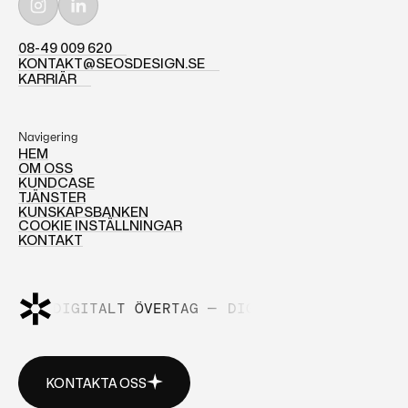
08-49 009 620
08-49 009 620
KONTAKT@SEOSDESIGN.SE
KONTAKT@SEOSDESIGN.SE
KARRIÄR
KARRIÄR
Navigering
HEM
OM OSS
HEM
KUNDCASE
OM OSS
TJÄNSTER
KUNDCASE
KUNSKAPSBANKEN
TJÄNSTER
COOKIE INSTÄLLNINGAR
KUNSKAPSBANKEN
KONTAKT
COOKIE INSTÄLLNINGAR
KONTAKT
DIGITALT ÖVERTAG —
DIGITALT ÖVERTAG —
KONTAKTA OSS
KONTAKTA OSS