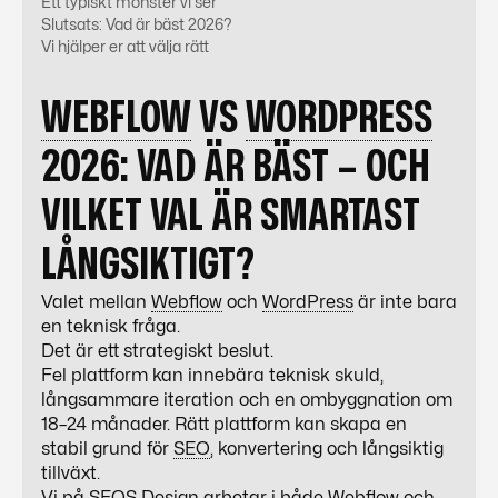
Ett typiskt mönster vi ser
Slutsats: Vad är bäst 2026?
Vi hjälper er att välja rätt
WEBFLOW
VS
WORDPRESS
2026: VAD ÄR BÄST – OCH
VILKET VAL ÄR SMARTAST
LÅNGSIKTIGT?
Valet mellan
Webflow
och
WordPress
är inte bara
en teknisk fråga.
Det är ett strategiskt beslut.
Fel plattform kan innebära teknisk skuld,
långsammare iteration och en ombyggnation om
18–24 månader. Rätt plattform kan skapa en
stabil grund för
SEO
, konvertering och långsiktig
tillväxt.