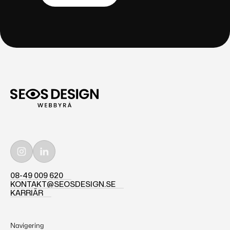
ALLA KUNDCASE
SUTURION
08-49 009 620
08-49 009 620
KONTAKT@SEOSDESIGN.SE
KONTAKT@SEOSDESIGN.SE
KARRIÄR
KARRIÄR
Navigering