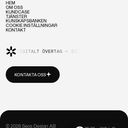
HEM
OM OSS
HEM
KUNDCASE
OM OSS
TJÄNSTER
KUNDCASE
KUNSKAPSBANKEN
TJÄNSTER
COOKIE INSTÄLLNINGAR
KUNSKAPSBANKEN
KONTAKT
COOKIE INSTÄLLNINGAR
KONTAKT
DIGITALT ÖVERTAG —
DIGITALT ÖVERTAG —
KONTAKTA OSS
KONTAKTA OSS
© 2026 Seos Design AB
ONLINE · SVAR < 4H