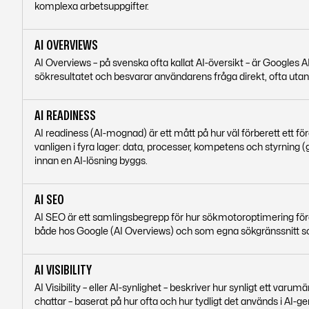
komplexa arbetsuppgifter.
AI OVERVIEWS
AI Overviews – på svenska ofta kallat AI-översikt – är Google
sökresultatet och besvarar användarens fråga direkt, ofta utan a
AI READINESS
AI readiness (AI-mognad) är ett mått på hur väl förberett ett fö
vanligen i fyra lager: data, processer, kompetens och styrning
innan en AI-lösning byggs.
AI SEO
AI SEO är ett samlingsbegrepp för hur sökmotoroptimering förändr
både hos Google (AI Overviews) och som egna sökgränssnitt 
AI VISIBILITY
AI Visibility – eller AI-synlighet – beskriver hur synligt ett varu
chattar – baserat på hur ofta och hur tydligt det används i AI-g