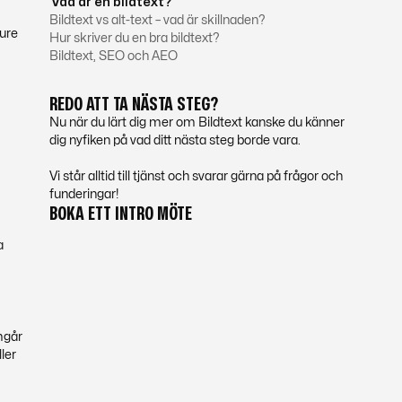
Vad är en bildtext?
Bildtext vs alt-text – vad är skillnaden?
gure
Hur skriver du en bra bildtext?
Bildtext, SEO och AEO
REDO ATT TA NÄSTA STEG?
Nu när du lärt dig mer om Bildtext kanske du känner
dig nyfiken på vad ditt nästa steg borde vara.
Vi står alltid till tjänst och svarar gärna på frågor och
funderingar!
BOKA ETT INTRO MÖTE
a
amgår
ler