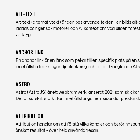
ALT-TEXT
Alt-text (alternativtext) är den beskrivande texten i en bilds al
laddas och ger sökmotorer och AI kontext om vad bilden föreställ
verktyg.
ANCHOR LINK
En anchor link är en länk som pekar till en specifik plats på en s
innehållsförteckningar, djuplänkning och för att Google och AI s
ASTRO
Astro (Astro JS) är ett webbramverk lanserat 2021 som skickar m
Det är särskilt starkt för innehållstunga hemsidor där prestanda
ATTRIBUTION
Attribution handlar om att förstå vilka kanaler och beröringspunk
önskat resultat – över hela användarresan.