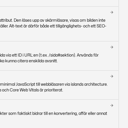
t-attribut. Den läses upp av skärmläsare, visas om bilden inte
er. Alt-text är därför både ett tillgänglighets- och ett SEO-
ida via ett ID i URL:en (t.ex. /sida#sektion). Används för
ka kunna citera enskilda avsnitt.
inimal JavaScript till webbläsaren via islands architecture.
 och Core Web Vitals är prioriterat.
ter som faktiskt bidrar till en konvertering, affär eller annat