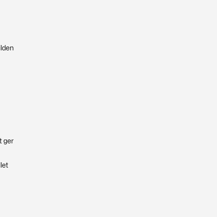
ilden
t ger
let