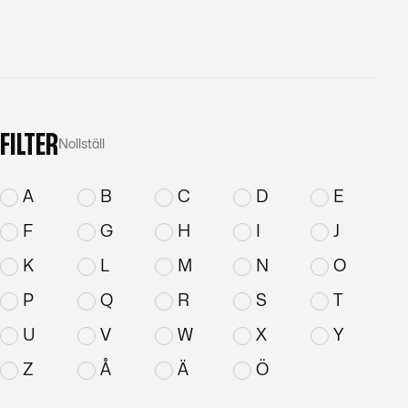
FILTER
Nollställ
A
B
C
D
E
F
G
H
I
J
K
L
M
N
O
P
Q
R
S
T
U
V
W
X
Y
Z
Å
Ä
Ö