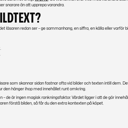
ker snarare än att upprepa varandra.
ILDTEXT?
a det läsaren redan ser – ge sammanhang, en siffra, en källa eller varför b
.
.
h läsare som skannar sidan fastnar ofta vid bilder och texten intill dem. De
 den hänger ihop med innehållet runt omkring.
 de är ingen magisk rankningsfaktor. Värdet ligger i att de gör innehål
saren förstå bilden, så får du den extra kontexten på köpet.