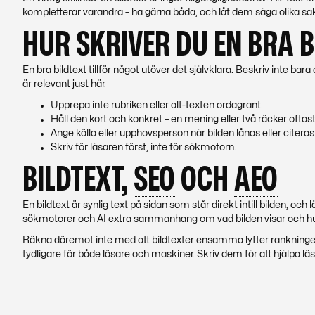
kompletterar varandra – ha gärna båda, och låt dem säga olika sa
HUR SKRIVER DU EN BRA B
En bra bildtext tillför något utöver det självklara. Beskriv inte bar
är relevant just här.
Upprepa inte rubriken eller alt-texten ordagrant.
Håll den kort och konkret – en mening eller två räcker oftast
Ange källa eller upphovsperson när bilden lånas eller citeras
Skriv för läsaren först, inte för sökmotorn.
BILDTEXT,
SEO
OCH
AEO
En bildtext är synlig text på sidan som står direkt intill bilden, oc
sökmotorer och AI extra sammanhang om vad bilden visar och hur
Räkna däremot inte med att bildtexter ensamma lyfter rankningen –
tydligare för både läsare och maskiner. Skriv dem för att hjälpa lä