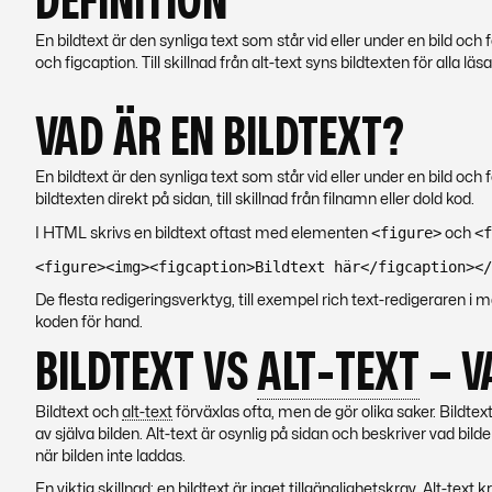
DEFINITION
En bildtext är den synliga text som står vid eller under en bild oc
och figcaption. Till skillnad från alt-text syns bildtexten för alla läs
VAD ÄR EN BILDTEXT?
En bildtext är den synliga text som står vid eller under en bild och
bildtexten direkt på sidan, till skillnad från filnamn eller dold kod.
<figure>
<f
I HTML skrivs en bildtext oftast med elementen
och
<figure><img><figcaption>Bildtext här</figcaption></
De flesta redigeringsverktyg, till exempel rich text-redigeraren i
koden för hand.
BILDTEXT VS
ALT-TEXT
– V
Bildtext och
alt-text
förväxlas ofta, men de gör olika saker. Bildtext
av själva bilden.
Alt-text
är osynlig på sidan och beskriver vad bilde
när bilden inte laddas.
En viktig skillnad: en bildtext är inget tillgänglighetskrav.
Alt-text
kr