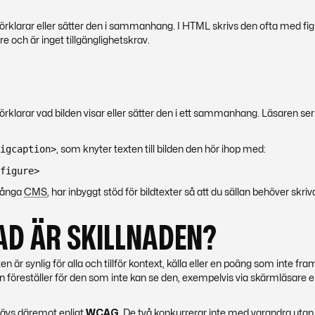
h förklarar eller sätter den i sammanhang. I HTML skrivs den ofta med fi
are och är inget tillgänglighetskrav.
 förklarar vad bilden visar eller sätter den i ett sammanhang. Läsaren ser
igcaption>
, som knyter texten till bilden den hör ihop med:
figure>
 många
CMS
, har inbyggt stöd för bildtexter så att du sällan behöver skriv
AD ÄR SKILLNADEN?
en är synlig för alla och tillför kontext, källa eller en poäng som inte fr
n föreställer för den som inte kan se den, exempelvis via skärmläsare el
ävs däremot enligt
WCAG
. De två konkurrerar inte med varandra utan