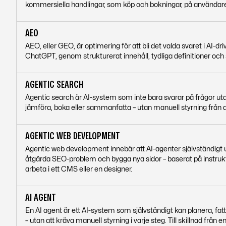
kommersiella handlingar, som köp och bokningar, på användar
AEO
AEO, eller GEO, är optimering för att bli det valda svaret i AI
ChatGPT, genom strukturerat innehåll, tydliga definitioner och
AGENTIC SEARCH
Agentic search är AI-system som inte bara svarar på frågor utan
jämföra, boka eller sammanfatta – utan manuell styrning från
AGENTIC WEB DEVELOPMENT
Agentic web development innebär att AI-agenter självständigt u
åtgärda SEO-problem och bygga nya sidor – baserat på instrukt
arbeta i ett CMS eller en designer.
AI AGENT
En AI agent är ett AI-system som självständigt kan planera, fatta
– utan att kräva manuell styrning i varje steg. Till skillnad frå