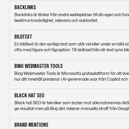
BACKLINKS
Backlinks är länkar från andra webbplatser till din egen och f
bedöma trovärdighet, relevans och auktoritet.
BILDTEXT
En bildtext är den synliga text som står vid eller under en bild
ofta med figure och figcaption. Till skillnad från alt-text syns bil
BING WEBMASTER TOOLS
Bing Webmaster Tools är Microsofts gratisplattform för att över
hur ditt innehåll presterar i AI-genererade svar från Copilot och
BLACK HAT SEO
Black hat SEO är tekniker som bryter mot sökmotorernas riktlin
ge resultat men på lång sikt riskerar manuella straff från Googl
BRAND MENTIONS