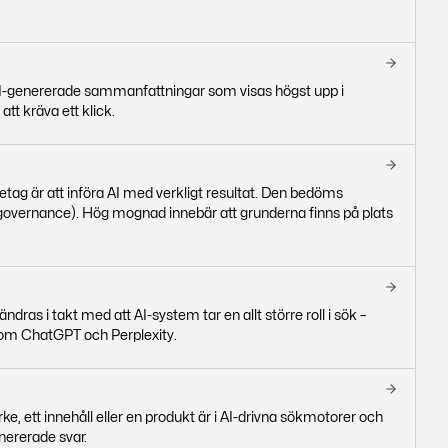
s AI-genererade sammanfattningar som visas högst upp i
tt kräva ett klick.
retag är att införa AI med verkligt resultat. Den bedöms
 (governance). Hög mognad innebär att grunderna finns på plats
as i takt med att AI-system tar en allt större roll i sök –
som ChatGPT och Perplexity.
märke, ett innehåll eller en produkt är i AI-drivna sökmotorer och
enererade svar.