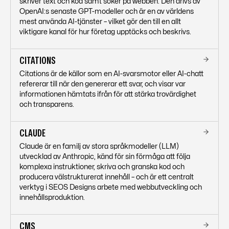
skriver text och kod samt söker på webben. Den drivs av
OpenAI:s senaste GPT-modeller och är en av världens
mest använda AI-tjänster – vilket gör den till en allt
viktigare kanal för hur företag upptäcks och beskrivs.
CITATIONS
Citations är de källor som en AI-svarsmotor eller AI-chatt
refererar till när den genererar ett svar, och visar var
informationen hämtats ifrån för att stärka trovärdighet
och transparens.
CLAUDE
Claude är en familj av stora språkmodeller (LLM)
utvecklad av Anthropic, känd för sin förmåga att följa
komplexa instruktioner, skriva och granska kod och
producera välstrukturerat innehåll – och är ett centralt
verktyg i SEOS Designs arbete med webbutveckling och
innehållsproduktion.
CMS