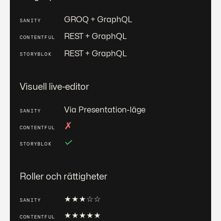
GROQ + GraphQL
REST + GraphQL
REST + GraphQL
Visuell live-editor
Via Presentation-läge
✗
✓
Roller och rättigheter
★
★
★
☆
☆
★
★
★
★
★