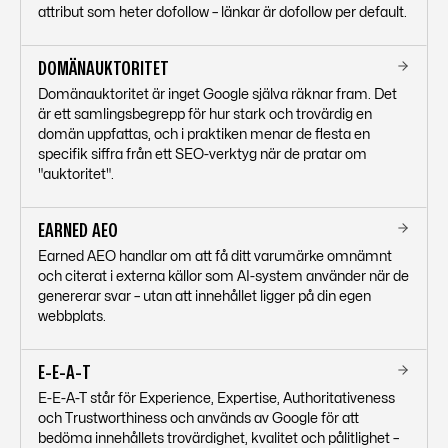
attribut som heter dofollow – länkar är dofollow per default.
DOMÄNAUKTORITET
Domänauktoritet är inget Google själva räknar fram. Det
är ett samlingsbegrepp för hur stark och trovärdig en
domän uppfattas, och i praktiken menar de flesta en
specifik siffra från ett SEO-verktyg när de pratar om
"auktoritet".
EARNED AEO
Earned AEO handlar om att få ditt varumärke omnämnt
och citerat i externa källor som AI-system använder när de
genererar svar – utan att innehållet ligger på din egen
webbplats.
E-E-A-T
E-E-A-T står för Experience, Expertise, Authoritativeness
och Trustworthiness och används av Google för att
bedöma innehållets trovärdighet, kvalitet och pålitlighet –