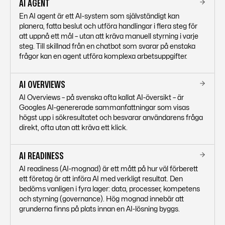
AI AGENT
En AI agent är ett AI-system som självständigt kan
planera, fatta beslut och utföra handlingar i flera steg för
att uppnå ett mål – utan att kräva manuell styrning i varje
steg. Till skillnad från en chatbot som svarar på enstaka
frågor kan en agent utföra komplexa arbetsuppgifter.
AI OVERVIEWS
AI Overviews – på svenska ofta kallat AI-översikt – är
Googles AI-genererade sammanfattningar som visas
högst upp i sökresultatet och besvarar användarens fråga
direkt, ofta utan att kräva ett klick.
AI READINESS
AI readiness (AI-mognad) är ett mått på hur väl förberett
ett företag är att införa AI med verkligt resultat. Den
bedöms vanligen i fyra lager: data, processer, kompetens
och styrning (governance). Hög mognad innebär att
grunderna finns på plats innan en AI-lösning byggs.