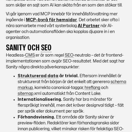
som skiljer en sajt som AI kan sköta från en som den stökar till.
Vi går igenom vad
MCP
innebär för innehållsförvaltning mer
ingående i
MCP-byrå för hemsidor
. Det arbetet sker ofta i
nära samarbete med vårt systerbolag
AI Partner
när AI-
agenter och automationsflöden ska kopplas djupare in i en
organisation.
SANITY OCH
SEO
Headless-
CMS
:er är som regel
SEO
-neutrala – det är
frontend-
implementationen
som avgör
SEO
-resultatet. Med det sagt har
Sanity några direkta påverkanspunkter:
Strukturerad data
är trivial.
Eftersom innehållet är
strukturerat från början är det enkelt att generera
schema
markup
, korrekta canonical-taggar,
hreflang
och
sitemap
.xml automatiskt från Content Lake.
Internationalisering.
Sanity har bra mönster för
flerspråkigt innehåll, men det kräver designval tidigt – fält
per språk eller dokument per språk.
Förhandsvisning.
Ett område där Sanity skiner är
preview-flöden. Redaktörer kan förhandsgranska sidor
innan publicering, vilket minskar risken för felaktiga
SEO
-