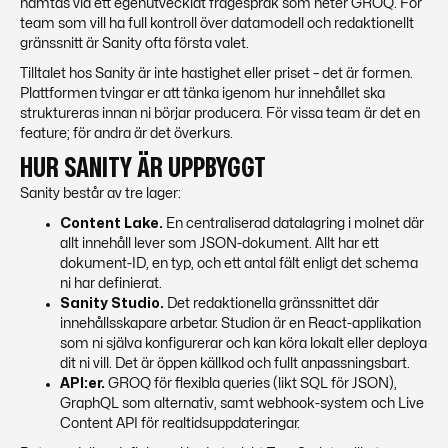
hämtas via ett egenutvecklat frågespråk som heter GROQ. För
team som vill ha full kontroll över datamodell och redaktionellt
gränssnitt är Sanity ofta första valet.
Tilltalet hos Sanity är inte hastighet eller priset – det är
formen
.
Plattformen tvingar er att tänka igenom hur innehållet ska
struktureras innan ni börjar producera. För vissa team är det en
feature; för andra är det överkurs.
HUR SANITY ÄR UPPBYGGT
Sanity består av tre lager:
Content Lake.
En centraliserad datalagring i molnet där
allt innehåll lever som JSON-dokument. Allt har ett
dokument-ID, en typ, och ett antal fält enligt det schema
ni har definierat.
Sanity Studio.
Det redaktionella gränssnittet där
innehållsskapare arbetar. Studion är en React-applikation
som ni själva konfigurerar och kan köra lokalt eller deploya
dit ni vill. Det är öppen källkod och fullt anpassningsbart.
API:er.
GROQ för flexibla queries (likt SQL för JSON),
GraphQL som alternativ, samt webhook-system och Live
Content API för realtidsuppdateringar.