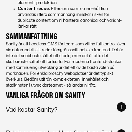
element i produktion.
Content reuse.
Eftersom samma innehåll kan
användas i flera sammanhang minskar risken för
duplicate content om ni hanterar canonical och variant-
länkar rätt.
SAMMANFATTNING
Sanity är ett headless-
CMS
för team som vill ha full kontroll över
sin datamodell, sitt redaktörsgränssnitt och sin frontend. Det är
inte det snabbaste sättet att starta, men det är ofta det
skalbaraste sättet att fortsätta. För moderna frontend-stackar
med kontinuerlig utveckling är det ett av de bästa valen på
marknaden. För enkla broschyrwebbplatser är det typiskt
överkurs. Bedöm utifrån komplexiteten i innehållet och
stadigheten i utvecklarteamet – så landar ni rätt.
VANLIGA FRÅGOR OM SANITY
Vad kostar Sanity?
Sanity har en gratisnivå som räcker långt för
mindre projekt – den inkluderar ett generöst antal