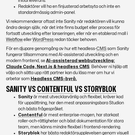
initial leverans.
Redaktörer vill ha en finjusterad arbetsyta och inte en
standardmässig admin-panel.
Vi rekommenderar oftast
inte
Sanity när redaktören vill kunna
ändra design själv, när det inte finns budget eller process för
fortsatt utveckling efter lanseringen, eller när en etablerad mall i
Webflow
eller
WordPress
redan täcker behoven.
För en djupare genomgång av hur ett headless-
CMS
som Sanity
fungerar tillsammans med AI-assisterad utveckling och en
modern frontend, se
AI-assisterad webbutveckling:
Claude Code, Next.js & headless CMS
. Behöver ni hjälp att
välja och sätta upp rätt partner kan du läsa mer om hur vi
arbetar som
Headless CMS-byrå.
SANITY VS
CONTENTFUL
VS
STORYBLOK
Sanity
är mest utvecklarvänlig och flexibel, kräver kod
för uppsättning, har den mest anpassningsbara Studion
och bästa frågespråket.
Contentful
är mest enterprise-mogen, har starkast
roller-och-rättigheter och bäst dokumentation för stora
team, men känns mindre flexibel i frontend-rendering.
Storyblok
har bästa redaktörsupplevelsen genom visuell