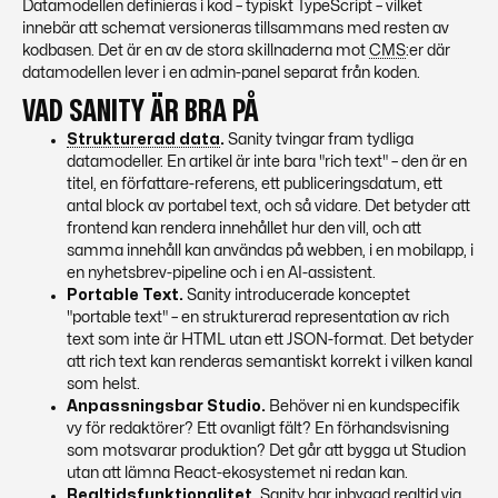
Datamodellen definieras i kod – typiskt TypeScript – vilket
innebär att schemat versioneras tillsammans med resten av
kodbasen. Det är en av de stora skillnaderna mot
CMS
:er där
datamodellen lever i en admin-panel separat från koden.
VAD SANITY ÄR BRA PÅ
Strukturerad data
.
Sanity tvingar fram tydliga
datamodeller. En artikel är inte bara "rich text" – den är en
titel, en författare-referens, ett publiceringsdatum, ett
antal block av portabel text, och så vidare. Det betyder att
frontend kan rendera innehållet hur den vill, och att
samma innehåll kan användas på webben, i en mobilapp, i
en nyhetsbrev-pipeline och i en AI-assistent.
Portable Text.
Sanity introducerade konceptet
"portable text" – en strukturerad representation av rich
text som inte är HTML utan ett JSON-format. Det betyder
att rich text kan renderas semantiskt korrekt i vilken kanal
som helst.
Anpassningsbar Studio.
Behöver ni en kundspecifik
vy för redaktörer? Ett ovanligt fält? En förhandsvisning
som motsvarar produktion? Det går att bygga ut Studion
utan att lämna React-ekosystemet ni redan kan.
Realtidsfunktionalitet.
Sanity har inbyggd realtid via