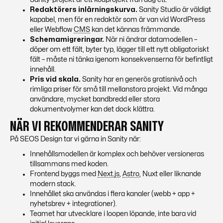
Redaktörers inlärningskurva.
Sanity Studio är väldigt
kapabel, men för en redaktör som är van vid
WordPress
eller
Webflow
CMS
kan det kännas främmande.
Schemamigreringar.
När ni ändrar datamodellen –
döper om ett fält, byter typ, lägger till ett nytt obligatoriskt
fält – måste ni tänka igenom konsekvenserna för befintligt
innehåll.
Pris vid skala.
Sanity har en generös gratisnivå och
rimliga priser för små till mellanstora projekt. Vid många
användare, mycket bandbredd eller stora
dokumentvolymer kan det dock klättra.
NÄR VI REKOMMENDERAR SANITY
På SEOS Design tar vi gärna in Sanity när:
Innehållsmodellen är komplex och behöver versioneras
tillsammans med koden.
Frontend byggs med
Next.js
,
Astro
, Nuxt eller liknande
modern stack.
Innehållet ska användas i flera kanaler (webb + app +
nyhetsbrev + integrationer).
Teamet har utvecklare i loopen löpande, inte bara vid