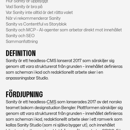
Hur Sanity är uppbyggt
Vad Sanity är bra på
Var Sanity inte alltid är det rätta valet
När vi rekommenderar Sanity
Sanity vs Contentful vs Storyblok
Sanity och MCP – AI-agenter som arbetar direkt mot innehållet
Sanity och SEO
Sammanfattning
DEFINITION
Sanity är ett headless-CMS lanserat 2017 som särskiljer sig
genom att vara strukturerat från grunden – innehållet definieras
som scheman i kod och redaktionellt arbete sker i en
anpassningsbar Studio.
FÖRDJUPNING
Sanity är ett headless-
CMS
som lanserades 2017 av det norska
teamet bakom designstudion Bengler. Plattformen särskiljer sig
genom att vara
strukturerat
från grunden – innehållet definieras
som scheman i kod, redaktionellt arbete sker i ett ramverk som
kallas Sanity Studio (som ni själva bygger ut), och innehållet