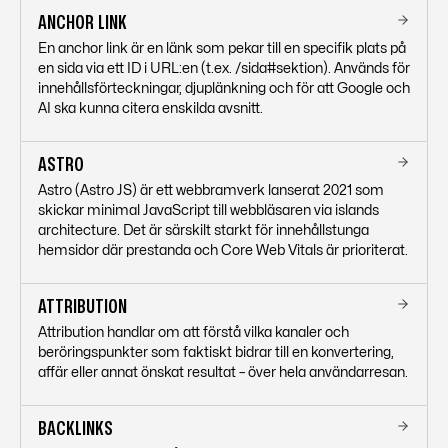
ANCHOR LINK
En anchor link är en länk som pekar till en specifik plats på
en sida via ett ID i URL:en (t.ex. /sida#sektion). Används för
innehållsförteckningar, djuplänkning och för att Google och
AI ska kunna citera enskilda avsnitt.
ASTRO
Astro (Astro JS) är ett webbramverk lanserat 2021 som
skickar minimal JavaScript till webbläsaren via islands
architecture. Det är särskilt starkt för innehållstunga
hemsidor där prestanda och Core Web Vitals är prioriterat.
ATTRIBUTION
Attribution handlar om att förstå vilka kanaler och
beröringspunkter som faktiskt bidrar till en konvertering,
affär eller annat önskat resultat – över hela användarresan.
BACKLINKS