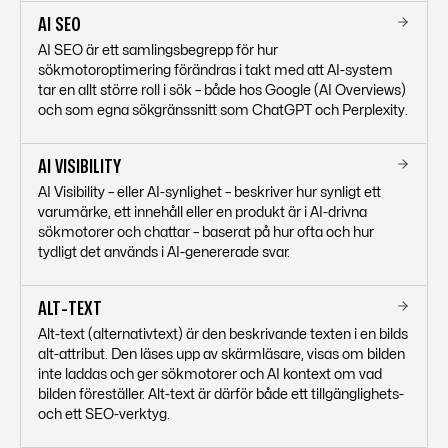
AI SEO
AI SEO är ett samlingsbegrepp för hur
sökmotoroptimering förändras i takt med att AI-system
tar en allt större roll i sök – både hos Google (AI Overviews)
och som egna sökgränssnitt som ChatGPT och Perplexity.
AI VISIBILITY
AI Visibility – eller AI-synlighet – beskriver hur synligt ett
varumärke, ett innehåll eller en produkt är i AI-drivna
sökmotorer och chattar – baserat på hur ofta och hur
tydligt det används i AI-genererade svar.
ALT-TEXT
Alt-text (alternativtext) är den beskrivande texten i en bilds
alt-attribut. Den läses upp av skärmläsare, visas om bilden
inte laddas och ger sökmotorer och AI kontext om vad
bilden föreställer. Alt-text är därför både ett tillgänglighets-
och ett SEO-verktyg.