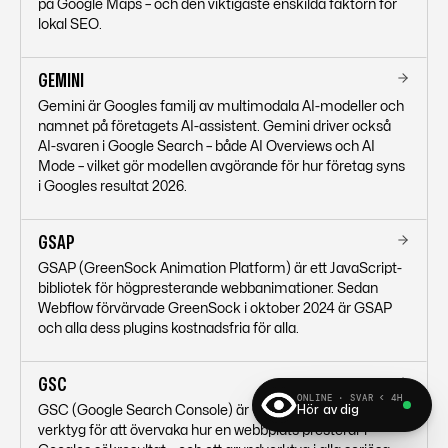
på Google Maps – och den viktigaste enskilda faktorn för
lokal SEO.
GEMINI
Gemini är Googles familj av multimodala AI-modeller och
namnet på företagets AI-assistent. Gemini driver också
AI-svaren i Google Search – både AI Overviews och AI
Mode – vilket gör modellen avgörande för hur företag syns
i Googles resultat 2026.
GSAP
GSAP (GreenSock Animation Platform) är ett JavaScript-
bibliotek för högpresterande webbanimationer. Sedan
Webflow förvärvade GreenSock i oktober 2024 är GSAP
och alla dess plugins kostnadsfria för alla.
GSC
ONLINE · SVAR < 4H
Hör av dig
GSC (Google Search Console) är Googles kostnadsfria
verktyg för att övervaka hur en webbplats presterar i