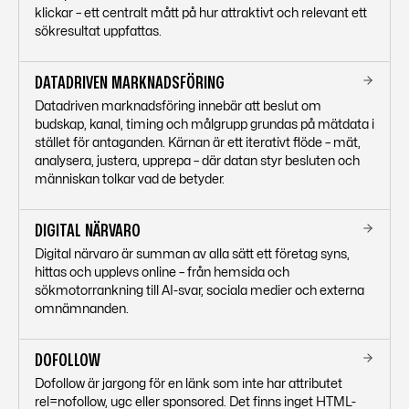
klickar – ett centralt mått på hur attraktivt och relevant ett
sökresultat uppfattas.
DATADRIVEN MARKNADSFÖRING
Datadriven marknadsföring innebär att beslut om
budskap, kanal, timing och målgrupp grundas på mätdata i
stället för antaganden. Kärnan är ett iterativt flöde – mät,
analysera, justera, upprepa – där datan styr besluten och
människan tolkar vad de betyder.
DIGITAL NÄRVARO
Digital närvaro är summan av alla sätt ett företag syns,
hittas och upplevs online – från hemsida och
sökmotorrankning till AI-svar, sociala medier och externa
omnämnanden.
DOFOLLOW
Dofollow är jargong för en länk som inte har attributet
rel=nofollow, ugc eller sponsored. Det finns inget HTML-