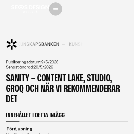
KEN —
KUNSKAPSBANKEN —
KUNSKAPSBANKEN —
KUNS
Publiceringsdatum:
9/5/2026
Senast ändrad:
20/5/2026
SANITY – CONTENT LAKE, STUDIO,
GROQ OCH NÄR VI REKOMMENDERAR
DET
INNEHÅLLET I DETTA INLÄGG
Fördjupning