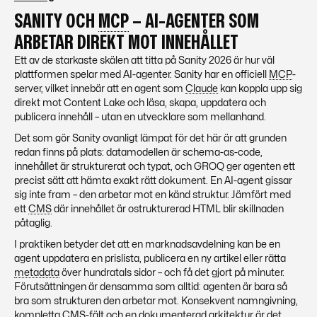
SANITY OCH
MCP
– AI-AGENTER SOM
ARBETAR DIREKT MOT INNEHÅLLET
Ett av de starkaste skälen att titta på Sanity 2026 är hur väl
plattformen spelar med AI-agenter. Sanity har en officiell
MCP
-
server, vilket innebär att en agent som
Claude
kan koppla upp sig
direkt mot Content Lake och läsa, skapa, uppdatera och
publicera innehåll – utan en utvecklare som mellanhand.
Det som gör Sanity ovanligt lämpat för det här är att grunden
redan finns på plats: datamodellen är schema-as-code,
innehållet är strukturerat och typat, och GROQ ger agenten ett
precist sätt att hämta exakt rätt dokument. En AI-agent gissar
sig inte fram – den arbetar mot en känd struktur. Jämfört med
ett
CMS
där innehållet är ostrukturerad HTML blir skillnaden
påtaglig.
I praktiken betyder det att en marknadsavdelning kan be en
agent uppdatera en prislista, publicera en ny artikel eller rätta
metadata
över hundratals sidor – och få det gjort på minuter.
Förutsättningen är densamma som alltid: agenten är bara så
bra som strukturen den arbetar mot. Konsekvent namngivning,
kompletta
CMS
-fält och en dokumenterad arkitektur är det