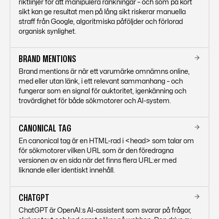
riktlinjer för att manipulera rankningar – och som på kort
sikt kan ge resultat men på lång sikt riskerar manuella
straff från Google, algoritmiska påföljder och förlorad
organisk synlighet.
BRAND MENTIONS
Brand mentions är när ett varumärke omnämns online,
med eller utan länk, i ett relevant sammanhang – och
fungerar som en signal för auktoritet, igenkänning och
trovärdighet för både sökmotorer och AI-system.
CANONICAL TAG
En canonical tag är en HTML-rad i <head> som talar om
för sökmotorer vilken URL som är den föredragna
versionen av en sida när det finns flera URL:er med
liknande eller identiskt innehåll.
CHATGPT
ChatGPT är OpenAI:s AI-assistent som svarar på frågor,