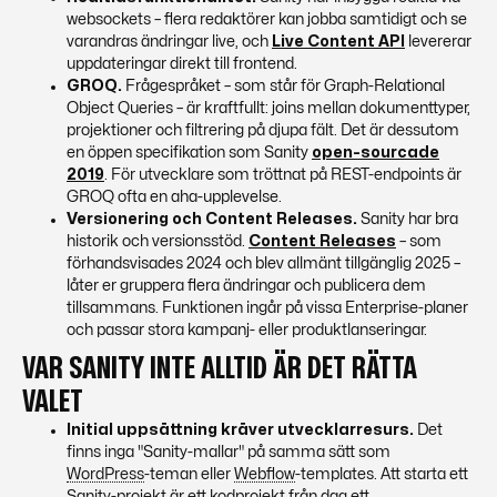
websockets – flera redaktörer kan jobba samtidigt och se
varandras ändringar live, och
Live Content API
levererar
uppdateringar direkt till frontend.
GROQ.
Frågespråket – som står för
Graph-Relational
Object Queries
– är kraftfullt: joins mellan dokumenttyper,
projektioner och filtrering på djupa fält. Det är dessutom
en öppen specifikation som Sanity
open-sourcade
2019
. För utvecklare som tröttnat på REST-endpoints är
GROQ ofta en aha-upplevelse.
Versionering och Content Releases.
Sanity har bra
historik och versionsstöd.
Content Releases
– som
förhandsvisades 2024 och blev allmänt tillgänglig 2025 –
låter er gruppera flera ändringar och publicera dem
tillsammans. Funktionen ingår på vissa Enterprise-planer
och passar stora kampanj- eller produktlanseringar.
VAR SANITY INTE ALLTID ÄR DET RÄTTA
VALET
Initial uppsättning kräver utvecklarresurs.
Det
finns inga "Sanity-mallar" på samma sätt som
WordPress
-teman eller
Webflow
-templates. Att starta ett
Sanity-projekt är ett kodprojekt från dag ett.