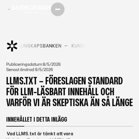
KEN —
KUNSKAPSBANKEN —
KUNSKAPSBANKEN —
KUNS
Publiceringsdatum:
8/5/2026
Senast ändrad:
9/5/2026
LLMS.TXT – FÖRESLAGEN STANDARD
FÖR LLM-LÄSBART INNEHÅLL OCH
VARFÖR VI ÄR SKEPTISKA ÄN SÅ LÄNGE
INNEHÅLLET I DETTA INLÄGG
Vad LLMS.txt är tänkt att vara