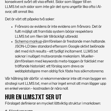
konsekvent svårt att visa effekt. Sidor som lägger till en
LLMS.txt och sidor som inte gör det syns ungefär lika ofta i AI-
svar, allt annat lika.
Det är värt att påpeka två saker:
Frånvaro av evidens är inte evidens om frånvaro. Det är
fullt möjligt att framtida system börjar respektera
LLMS.txt om filen blir tillräckligt utbredd.
Schema markup
-jämförelsen är frestande men haltande.
JSON-LD blev standard eftersom Google
aktivt belönade
det med rich results – ett tydligt incitament. LLMS.txt
saknar i nuläget motsvarande mekanism. Mueller-
jämförelsen med keywords meta-taggen är faktiskt mer
träffande historiskt: ett förslag som drevs av
webbplatsägare men aldrig fick fäste hos sökmotorerna.
Vår hållning blir därför: vi rekommenderar inte att man bygger en
strategi runt LLMS.txt, men vi har inget emot att man lägger upp
en enkel version – kostnaden är nära noll.
HUR EN LLMS.TXT SER UT
Förslaget definierar en mycket lättviktig struktur i markdown: