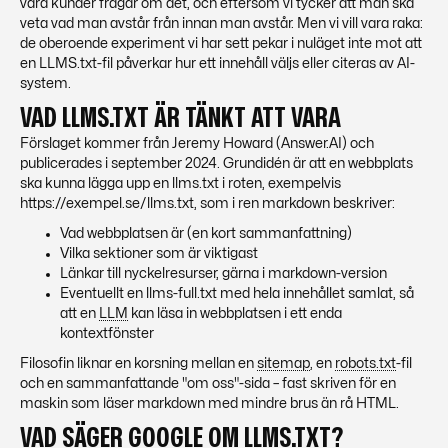
våra kunder frågar om det, och eftersom vi tycker att man ska
veta vad man avstår från innan man avstår. Men vi vill vara raka:
de oberoende experiment vi har sett pekar i nuläget
inte
mot att
en LLMS.txt-fil påverkar hur ett innehåll väljs eller citeras av AI-
system.
VAD LLMS.TXT ÄR TÄNKT ATT VARA
Förslaget kommer från Jeremy Howard (Answer.AI) och
publicerades i september 2024. Grundidén är att en webbplats
ska kunna lägga upp en llms.txt i roten, exempelvis
https://exempel.se/llms.txt, som i ren markdown beskriver:
Vad webbplatsen är (en kort sammanfattning)
Vilka sektioner som är viktigast
Länkar till nyckelresurser, gärna i markdown-version
Eventuellt en llms-full.txt med hela innehållet samlat, så
att en
LLM
kan läsa in webbplatsen i ett enda
kontextfönster
Filosofin liknar en korsning mellan en
sitemap
, en
robots.txt
-fil
och en sammanfattande "om oss"-sida – fast skriven för en
maskin som läser markdown med mindre brus än rå HTML.
VAD SÄGER GOOGLE OM LLMS.TXT?