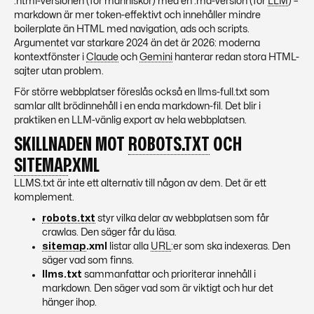
.html-versionen (för människor) med en .md-version (för
LLM
) –
markdown är mer token-effektivt och innehåller mindre
boilerplate än HTML med navigation, ads och scripts.
Argumentet var starkare 2024 än det är 2026: moderna
kontextfönster i
Claude
och
Gemini
hanterar redan stora HTML-
sajter utan problem.
För större webbplatser föreslås också en llms-full.txt som
samlar allt brödinnehåll i en enda markdown-fil. Det blir i
praktiken en
LLM
-vänlig export av hela webbplatsen.
SKILLNADEN MOT
ROBOTS.TXT
OCH
SITEMAP
.XML
LLMS.txt är inte ett alternativ till någon av dem. Det är ett
komplement.
robots.txt
styr vilka delar av webbplatsen som får
crawlas. Den säger
får du läsa
.
sitemap
.xml
listar alla
URL
:er som ska indexeras. Den
säger
vad som finns
.
llms.txt
sammanfattar och prioriterar innehåll i
markdown. Den säger
vad som är viktigt och hur det
hänger ihop
.