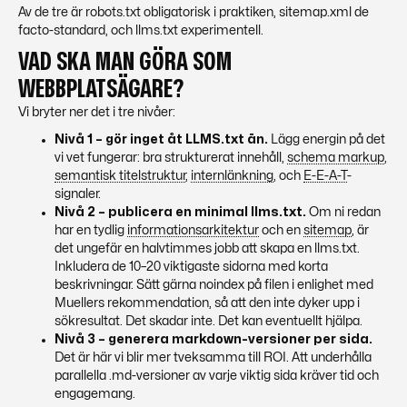
Av de tre är
robots.txt
obligatorisk i praktiken,
sitemap
.xml de
facto-standard, och llms.txt experimentell.
VAD SKA MAN GÖRA SOM
WEBBPLATSÄGARE?
Vi bryter ner det i tre nivåer:
Nivå 1 – gör inget åt LLMS.txt än.
Lägg energin på det
vi vet fungerar: bra strukturerat innehåll,
schema markup
,
semantisk titelstruktur
,
internlänkning
, och
E-E-A-T
-
signaler.
Nivå 2 – publicera en minimal llms.txt.
Om ni redan
har en tydlig
informationsarkitektur
och en
sitemap
, är
det ungefär en halvtimmes jobb att skapa en llms.txt.
Inkludera de 10–20 viktigaste sidorna med korta
beskrivningar. Sätt gärna noindex på filen i enlighet med
Muellers rekommendation, så att den inte dyker upp i
sökresultat. Det skadar inte. Det kan eventuellt hjälpa.
Nivå 3 – generera markdown-versioner per sida.
Det är här vi blir mer tveksamma till ROI. Att underhålla
parallella .md-versioner av varje viktig sida kräver tid och
engagemang.