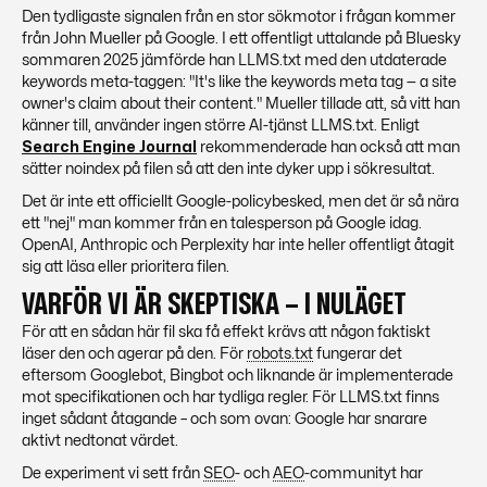
Den tydligaste signalen från en stor sökmotor i frågan kommer
från John Mueller på Google. I ett offentligt uttalande på Bluesky
sommaren 2025 jämförde han LLMS.txt med den utdaterade
keywords meta-taggen:
"It's like the keywords meta tag — a site
owner's claim about their content."
Mueller tillade att, så vitt han
känner till, använder ingen större AI-tjänst LLMS.txt. Enligt
Search Engine Journal
rekommenderade han också att man
sätter noindex på filen så att den inte dyker upp i sökresultat.
Det är inte ett officiellt Google-policybesked, men det är så nära
ett "nej" man kommer från en talesperson på Google idag.
OpenAI, Anthropic och Perplexity har inte heller offentligt åtagit
sig att läsa eller prioritera filen.
VARFÖR VI ÄR SKEPTISKA – I NULÄGET
För att en sådan här fil ska få effekt krävs att någon faktiskt
läser den och agerar på den. För
robots.txt
fungerar det
eftersom Googlebot, Bingbot och liknande är
implementerade
mot specifikationen och har tydliga regler. För LLMS.txt finns
inget sådant åtagande – och som ovan: Google har snarare
aktivt nedtonat värdet.
De experiment vi sett från
SEO
- och
AEO
-communityt har