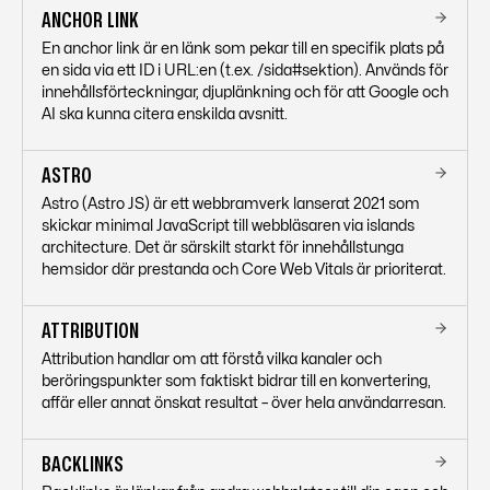
ANCHOR LINK
En anchor link är en länk som pekar till en specifik plats på
en sida via ett ID i URL:en (t.ex. /sida#sektion). Används för
innehållsförteckningar, djuplänkning och för att Google och
AI ska kunna citera enskilda avsnitt.
ASTRO
Astro (Astro JS) är ett webbramverk lanserat 2021 som
skickar minimal JavaScript till webbläsaren via islands
architecture. Det är särskilt starkt för innehållstunga
hemsidor där prestanda och Core Web Vitals är prioriterat.
ATTRIBUTION
Attribution handlar om att förstå vilka kanaler och
beröringspunkter som faktiskt bidrar till en konvertering,
affär eller annat önskat resultat – över hela användarresan.
BACKLINKS