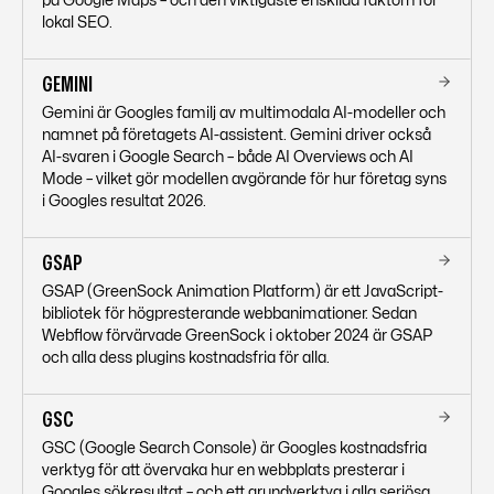
på Google Maps – och den viktigaste enskilda faktorn för
lokal SEO.
GEMINI
Gemini är Googles familj av multimodala AI-modeller och
namnet på företagets AI-assistent. Gemini driver också
AI-svaren i Google Search – både AI Overviews och AI
Mode – vilket gör modellen avgörande för hur företag syns
i Googles resultat 2026.
GSAP
GSAP (GreenSock Animation Platform) är ett JavaScript-
bibliotek för högpresterande webbanimationer. Sedan
Webflow förvärvade GreenSock i oktober 2024 är GSAP
och alla dess plugins kostnadsfria för alla.
GSC
GSC (Google Search Console) är Googles kostnadsfria
verktyg för att övervaka hur en webbplats presterar i
Googles sökresultat – och ett grundverktyg i alla seriösa