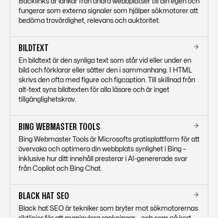
Backlinks är länkar från andra webbplatser till din egen och
fungerar som externa signaler som hjälper sökmotorer att
bedöma trovärdighet, relevans och auktoritet.
BILDTEXT
En bildtext är den synliga text som står vid eller under en
bild och förklarar eller sätter den i sammanhang. I HTML
skrivs den ofta med figure och figcaption. Till skillnad från
alt-text syns bildtexten för alla läsare och är inget
tillgänglighetskrav.
BING WEBMASTER TOOLS
Bing Webmaster Tools är Microsofts gratisplattform för att
övervaka och optimera din webbplats synlighet i Bing –
inklusive hur ditt innehåll presterar i AI-genererade svar
från Copilot och Bing Chat.
BLACK HAT SEO
Black hat SEO är tekniker som bryter mot sökmotorernas