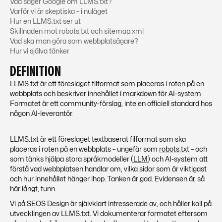
Vad säger Google om LLMS.txt?
Varför vi är skeptiska – i nuläget
Hur en LLMS.txt ser ut
Skillnaden mot robots.txt och sitemap.xml
Vad ska man göra som webbplatsägare?
Hur vi själva tänker
DEFINITION
LLMS.txt är ett föreslaget filformat som placeras i roten på en
webbplats och beskriver innehållet i markdown för AI-system.
Formatet är ett community-förslag, inte en officiell standard hos
någon AI-leverantör.
LLMS.txt är ett föreslaget textbaserat filformat som ska
placeras i roten på en webbplats – ungefär som
robots.txt
– och
som tänks hjälpa stora språkmodeller (
LLM
) och AI-system att
förstå vad webbplatsen handlar om, vilka sidor som är viktigast
och hur innehållet hänger ihop. Tanken är god. Evidensen är, så
här långt, tunn.
Vi på SEOS Design är självklart intresserade av, och håller koll på
utvecklingen av LLMS.txt. Vi dokumenterar formatet eftersom