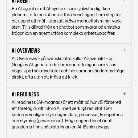
AI AGENT
En AI agent är ett AI-system som självständigt kan
planera, fatta beslut och utföra handlingar i flera steg för
att uppnå ett mål – utan att kräva manuell styrning i varje
steg. Till skillnad från en chatbot som svarar på enstaka
frågor kan en agent utföra komplexa arbetsuppgifter.
AI OVERVIEWS
AI Overviews – på svenska ofta kallat AI-översikt – är
Googles AI-genererade sammanfattningar som visas
högst upp i sökresultatet och besvarar användarens fråga
direkt, ofta utan att kräva ett klick.
AI READINESS
AI readiness (AI-mognad) är ett mått på hur väl förberett
ett företag är att införa AI med verkligt resultat. Den
bedöms vanligen i fyra lager: data, processer, kompetens
och styrning (governance). Hög mognad innebär att
grunderna finns på plats innan en AI-lösning byggs.