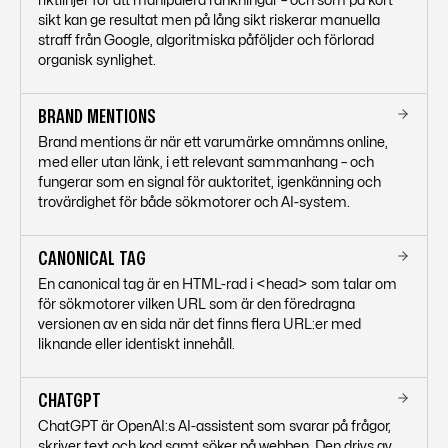
riktlinjer för att manipulera rankningar – och som på kort
sikt kan ge resultat men på lång sikt riskerar manuella
straff från Google, algoritmiska påföljder och förlorad
organisk synlighet.
BRAND MENTIONS
Brand mentions är när ett varumärke omnämns online,
med eller utan länk, i ett relevant sammanhang – och
fungerar som en signal för auktoritet, igenkänning och
trovärdighet för både sökmotorer och AI-system.
CANONICAL TAG
En canonical tag är en HTML-rad i <head> som talar om
för sökmotorer vilken URL som är den föredragna
versionen av en sida när det finns flera URL:er med
liknande eller identiskt innehåll.
CHATGPT
ChatGPT är OpenAI:s AI-assistent som svarar på frågor,
skriver text och kod samt söker på webben. Den drivs av