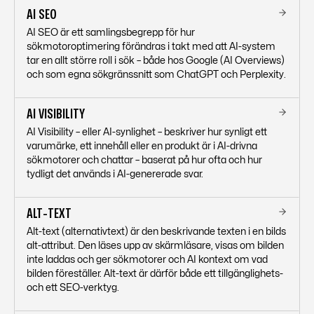
AI SEO
AI SEO är ett samlingsbegrepp för hur
sökmotoroptimering förändras i takt med att AI-system
tar en allt större roll i sök – både hos Google (AI Overviews)
och som egna sökgränssnitt som ChatGPT och Perplexity.
AI VISIBILITY
AI Visibility – eller AI-synlighet – beskriver hur synligt ett
varumärke, ett innehåll eller en produkt är i AI-drivna
sökmotorer och chattar – baserat på hur ofta och hur
tydligt det används i AI-genererade svar.
ALT-TEXT
Alt-text (alternativtext) är den beskrivande texten i en bilds
alt-attribut. Den läses upp av skärmläsare, visas om bilden
inte laddas och ger sökmotorer och AI kontext om vad
bilden föreställer. Alt-text är därför både ett tillgänglighets-
och ett SEO-verktyg.