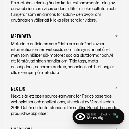
En metabeskrivning är den korta textsammanfattning av
en webbsida som visas under sidtiteln i sökresultaten och
fungerar som en annons för sidan – den avgör om
användaren väljer att klicka eller scrollar vidare.
METADATA
Metadata definieras som "data om data" och avser
information om en webbsida som inte syns i innehållet
men som hjälper sökmotorer, sociala plattformar och AI
att förstå vad sidan handlar om. Title tags, meta
descriptions, schema markup, canonical och hreflang är
alla exempel på metadata.
NEXT.JS
Next.js är ett open source-ramverk för React-baserade
webbplatser och applikationer, utvecklat av Vercel sedan
2016. Det är de facto-standard för seriösa React-baserade
produktwebbplatser.
ONLINE · SVAR < 4H
Hör av dig