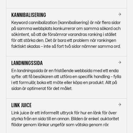
KANNIBALISERING
Keyword cannibalization (kannibalisering) är när flera sidor
på samma webbplats konkurrerar om samma sökord och
sökintent, så att de försämrar varandras ranking i stället
för att stärka den. Det är bara ett problem när rankingen
faktiskt skadas – inte så fort två sidor nämner samma ord.
LANDNINGSSIDA
En landningssida är en fristående webbsida med ett enda
syfte: att få besökaren att utföra en specifik handling – fylla
i ett formulär, boka ett möte eller köpa en produkt. Allt på
sidan är optimerat för det målet.
LINK JUICE
Link juice är ett informellt uttryck för hur en länk för över
styrka från en sida till en annan. Bilden är enkel: auktoritet
flödar genom länkar ungefär som vätska genom rör.