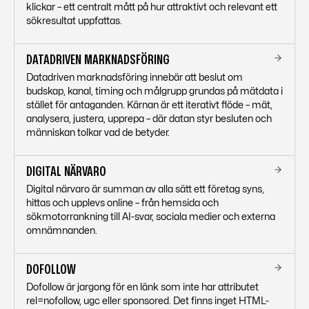
klickar – ett centralt mått på hur attraktivt och relevant ett
sökresultat uppfattas.
DATADRIVEN MARKNADSFÖRING
Datadriven marknadsföring innebär att beslut om
budskap, kanal, timing och målgrupp grundas på mätdata i
stället för antaganden. Kärnan är ett iterativt flöde – mät,
analysera, justera, upprepa – där datan styr besluten och
människan tolkar vad de betyder.
DIGITAL NÄRVARO
Digital närvaro är summan av alla sätt ett företag syns,
hittas och upplevs online – från hemsida och
sökmotorrankning till AI-svar, sociala medier och externa
omnämnanden.
DOFOLLOW
Dofollow är jargong för en länk som inte har attributet
rel=nofollow, ugc eller sponsored. Det finns inget HTML-