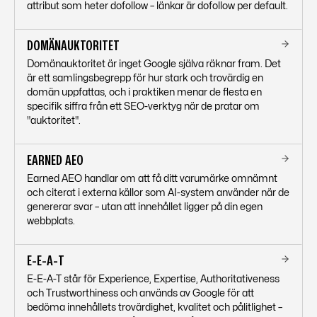
attribut som heter dofollow – länkar är dofollow per default.
DOMÄNAUKTORITET
Domänauktoritet är inget Google själva räknar fram. Det
är ett samlingsbegrepp för hur stark och trovärdig en
domän uppfattas, och i praktiken menar de flesta en
specifik siffra från ett SEO-verktyg när de pratar om
"auktoritet".
EARNED AEO
Earned AEO handlar om att få ditt varumärke omnämnt
och citerat i externa källor som AI-system använder när de
genererar svar – utan att innehållet ligger på din egen
webbplats.
E-E-A-T
E-E-A-T står för Experience, Expertise, Authoritativeness
och Trustworthiness och används av Google för att
bedöma innehållets trovärdighet, kvalitet och pålitlighet –