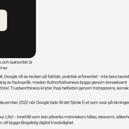
s och auktoritet är
ömer.
. Google vill se tecken på faktisk, praktisk erfarenhet – inte bara teore
ning av fackspråk, medan Authoritativeness byggs genom konsekvent
rer. Trustworthiness knyter ihop helheten genom transparens, korrek
december 2022 när Google lade till det fjärde E:et som svar på ökninge
our Life) – innehåll som kan påverka människors hälsa, ekonomi, säkerh
 vill bygga långsiktig digital trovärdighet.