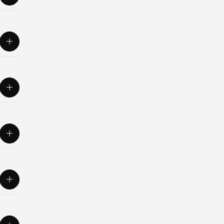
ation
oogle
ll som
t
nds
ata
,
-
t är
er
er
t har
er