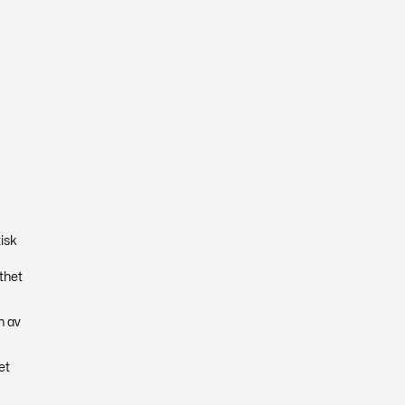
tisk
thet
n av
et