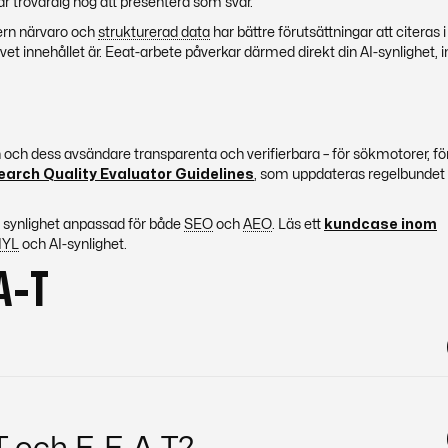
är trovärdig nog att presentera som svar.
xtern närvaro och
strukturerad data
har bättre förutsättningar att citeras i
et innehållet är. Eeat-arbete påverkar därmed direkt din AI-synlighet, i
och dess avsändare transparenta och verifierbara – för sökmotorer, för
earch Quality Evaluator Guidelines
, som uppdateras regelbundet
al synlighet anpassad för både
SEO
och
AEO
. Läs ett
kundcase inom
YL
och AI-synlighet.
A-T
stworthiness) är Googles ramverk för att bedöma trovärdighe
om rankas högt och väljs som källa i AI-svar. E-E-A-T är särsk