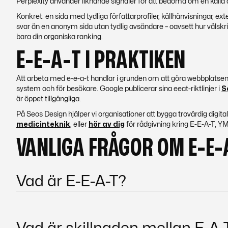
Perplexity använder liknande signaler för att bedöma om en källa 
Konkret: en sida med tydliga författarprofiler, källhänvisningar, e
svar än en anonym sida utan tydlig avsändare – oavsett hur välskriv
bara din organiska ranking.
E-E-A-T I PRAKTIKEN
Att arbeta med e-e-a-t handlar i grunden om att göra webbplatsen 
system och för besökare. Google publicerar sina eeat-riktlinjer i
S
är öppet tillgängliga.
På Seos Design hjälper vi organisationer att bygga trovärdig digit
medicinteknik
, eller
hör av dig
för rådgivning kring E-E-A-T,
YM
VANLIGA FRÅGOR OM E-E-
Vad är E-E-A-T?
E-E-A-T (Experience, Expertise, Authoritativeness, Tru
och kvaliteten hos webbinnehåll. Det avgör vilka sidor s