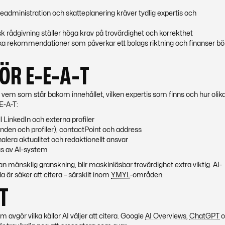
dministration och skatteplanering kräver tydlig expertis och
isk rådgivning ställer höga krav på trovärdighet och korrekthet
ka rekommendationer som påverkar ett bolags riktning och finanser bö
ÖR E-E-A-T
em som står bakom innehållet, vilken expertis som finns och hur olika
E-A-T:
l LinkedIn och externa profiler
en och profiler), contactPoint och address
alera aktualitet och redaktionellt ansvar
as av AI-system
n mänsklig granskning, blir maskinläsbar trovärdighet extra viktig. AI-
la är säker att citera – särskilt inom
YMYL
-områden.
T
 avgör vilka källor AI väljer att citera. Google
AI Overviews
,
ChatGPT
o