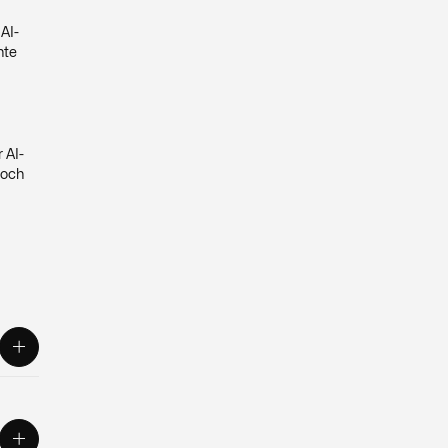
 AI-
nte
 AI-
 och
ten
ilt