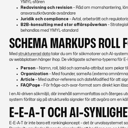
YMYL
-sfären
Redovisning och revision
– Råd om momshantering, lönea
ansvarsutkrävande avsändare
Juridik och compliance
– Avtal, arbetsrätt och regulator
B2B-konsulting med stor affärspåverkan
– Strategis
behandlas med
YMYL
-standard
SCHEMA MARKUPS ROLL F
Med
strukturerad data
talar du om för sökmotorer och AI-system v
av webbplatsen hänger ihop. De viktigaste schema-typerna för E-
Person
– Namn, roll, bild och sameAs-attribut som pekar til
Organization
– Med founder, sameAs (externa omnämnand
Article
– Med author-referens och dateModified för att sign
FAQPage
– För fråge-och-svar-format som direkt kan läs
I en AI-driven sökmiljö, där innehåll sammanfattas och återges uta
system förlitar sig på strukturella signaler för att avgöra om en käl
E-E-A-T OCH AI-SYNLIGHE
E-E-A-T är inte bara ett rankingkoncept – det är urvalssystemet som