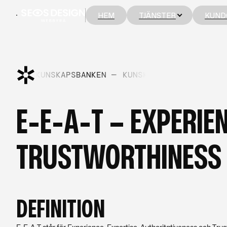
HEM
TJÄNSTER
KUND
HEM
TJÄNSTER
KUND
NKEN —
KUNSKAPSBANKEN —
KUNSKAPSBANKEN —
KUN
E-E-A-T – EXPERIE
TRUSTWORTHINESS
DEFINITION