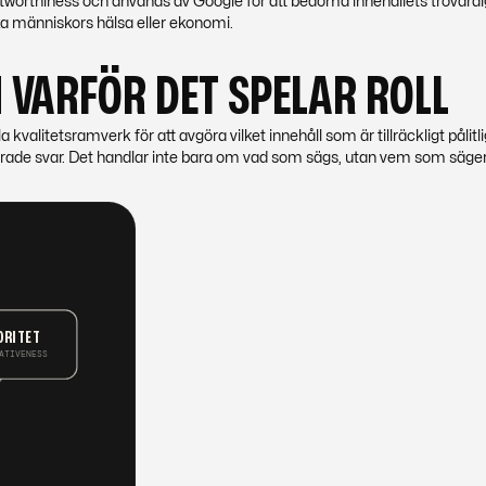
stworthiness och används av Google för att bedöma innehållets trovärdi
erka människors hälsa eller ekonomi.
 VARFÖR DET SPELAR ROLL
kvalitetsramverk för att avgöra vilket innehåll som är tillräckligt pålitli
rade svar. Det handlar inte bara om
vad
som sägs, utan
vem
som säger