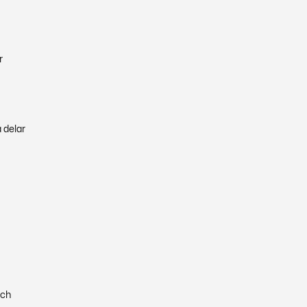
r
 delar
ch