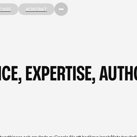
CASE
KONTAKT
CASE
KONTAKT
SKAPSBANKEN —
NCE, EXPERTISE, AUT