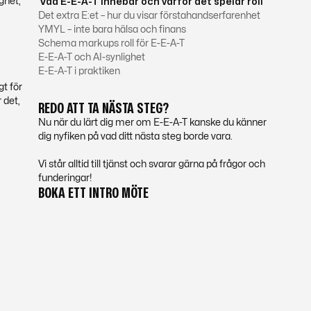
ghet,
Vad E-E-A-T innebär och varför det spelar roll
Det extra E:et – hur du visar förstahandserfarenhet
YMYL – inte bara hälsa och finans
Schema markups roll för E-E-A-T
E-E-A-T och AI-synlighet
E-E-A-T i praktiken
gt för
 det,
REDO ATT TA NÄSTA STEG?
Nu när du lärt dig mer om E-E-A-T kanske du känner
dig nyfiken på vad ditt nästa steg borde vara.
Vi står alltid till tjänst och svarar gärna på frågor och
funderingar!
BOKA ETT INTRO MÖTE