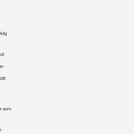
klig
tat
er
sätt
 är som
m