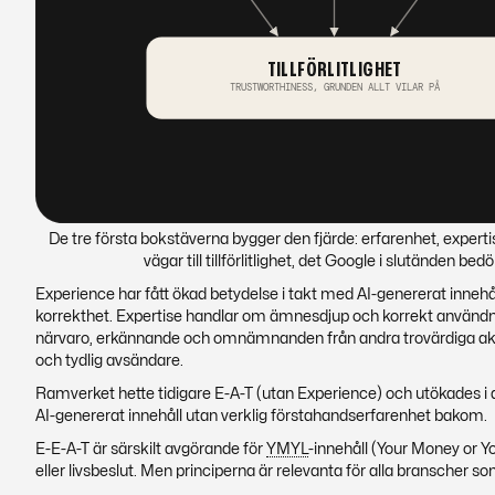
De tre första bokstäverna bygger den fjärde: erfarenhet, experti
vägar till tillförlitlighet, det Google i slutänden bed
Experience har fått ökad betydelse i takt med AI-genererat innehåll
korrekthet. Expertise handlar om ämnesdjup och korrekt använd
närvaro, erkännande och omnämnanden från andra trovärdiga aktö
och tydlig avsändare.
Ramverket hette tidigare E-A-T (utan Experience) och utökades i 
AI-genererat innehåll utan verklig förstahandserfarenhet bakom.
E-E-A-T är särskilt avgörande för
YMYL
-innehåll (Your Money or Y
eller livsbeslut. Men principerna är relevanta för alla branscher som