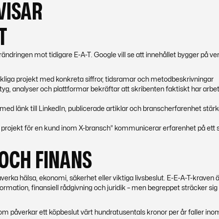
 VISAR
T
rändringen mot tidigare E-A-T. Google vill se att innehållet bygger på ver
erkliga projekt med konkreta siffror, tidsramar och metodbeskrivningar
tyg, analyser och plattformar bekräftar att skribenten faktiskt har arbe
ed länk till LinkedIn, publicerade artiklar och branscherfarenhet stärk
ett projekt för en kund inom X-bransch” kommunicerar erfarenhet på ett 
 OCH FINANS
verka hälsa, ekonomi, säkerhet eller viktiga livsbeslut. E-E-A-T-kraven
rmation, finansiell rådgivning och juridik – men begreppet sträcker sig
om påverkar ett köpbeslut värt hundratusentals kronor per år faller ino