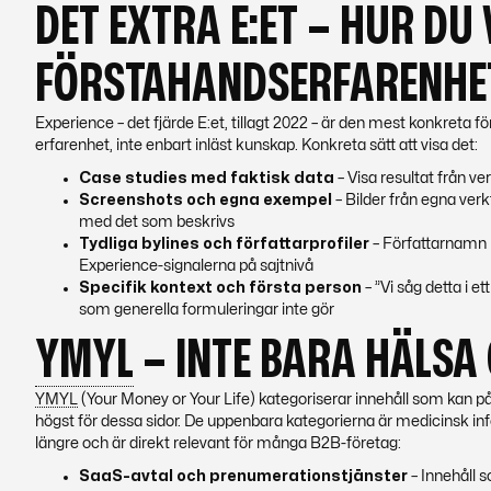
DET EXTRA E:ET – HUR DU
FÖRSTAHANDSERFARENHE
Experience – det fjärde E:et, tillagt 2022 – är den mest konkreta fö
erfarenhet, inte enbart inläst kunskap. Konkreta sätt att visa det:
Case studies med faktisk data
– Visa resultat från v
Screenshots och egna exempel
– Bilder från egna verk
med det som beskrivs
Tydliga bylines och författarprofiler
– Författarnamn m
Experience-signalerna på sajtnivå
Specifik kontext och första person
– ”Vi såg detta i 
som generella formuleringar inte gör
YMYL
– INTE BARA HÄLSA
YMYL
(Your Money or Your Life) kategoriserar innehåll som kan på
högst för dessa sidor. De uppenbara kategorierna är medicinsk info
längre och är direkt relevant för många B2B-företag:
SaaS-avtal och prenumerationstjänster
– Innehåll s