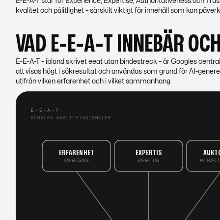
E-E-A-T står för Experience, Expertise, Authoritativeness och Tru
kvalitet och pålitlighet – särskilt viktigt för innehåll som kan påv
VAD E-E-A-T INNEBÄR OCH
E-E-A-T – ibland skrivet eeat utan bindestreck – är Googles centrala 
att visas högt i sökresultat och användas som grund för AI-genere
utifrån vilken erfarenhet
och
i vilket sammanhang
.